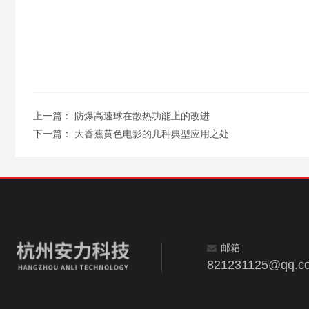
上一篇：
防爆高速球在散热功能上的改进
下一篇：
大香蕉黄色电影的几种典型应用之处
邮箱
821231125@qq.c