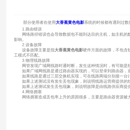
部分使用者在使用
大香蕉黄色电影
系统的时候都有遇到过数据丢
1.路由错误
网络路径错误也会导致数据包不能到达目的主机，如主机的默认路由
影响。
2.设备故障
设备故障主要是指
大香蕉黄色电影
硬件方面的故障，不包含软
工模式不匹配。
3.物理线路故障
网管发现广域网线路时通时断，发生这种情况时，有可能是线路出现
如果广域网线路是通过路由器实现的，可以登录到路由器，
如果线路是通过三层交换机实现，可在线路两端分别接一台计算机
如果上述测试没有发生丢包现象，则说明线路运营商提供的线路是好
如果上述测试发生丢包现象，则说明故障是由线路供应商提供的线
4.网络拥塞
网络拥塞造成丢包率上升的原因很多，主要是路由器资源被大量占用