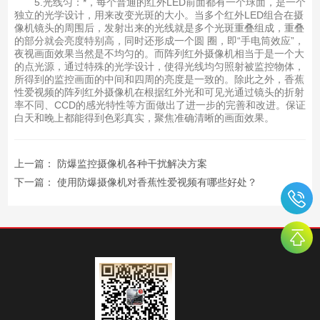
5.光线匀：*，每个普通的红外LED前面都有一个球面，是一个
独立的光学设计，用来改变光斑的大小。当多个红外LED组合在摄
像机镜头的周围后，发射出来的光线就是多个光斑重叠组成，重叠
的部分就会亮度特别高，同时还形成一个圆 圈，即“手电筒效应”，
夜视画面效果当然是不均匀的。而阵列红外摄像机相当于是一个大
的点光源，通过特殊的光学设计，使得光线均匀照射被监控物体，
所得到的监控画面的中间和四周的亮度是一致的。除此之外，香蕉
性爱视频的阵列红外摄像机在根据红外光和可见光通过镜头的折射
率不同、CCD的感光特性等方面做出了进一步的完善和改进。保证
白天和晚上都能得到色彩真实，聚焦准确清晰的画面效果。
上一篇：
防爆监控摄像机各种干扰解决方案
下一篇：
使用防爆摄像机对香蕉性爱视频有哪些好处？