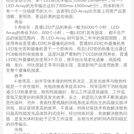
照亮全部空间。单个LED的光学输出为5mw-15mw，而一个
LED-Array的光学输出达到了800mw-1000mw，而体积有只
有一个一分钱硬币的大小。这表明LED-Array比市面上同类产品更
清晰、更明亮、更远距离的监控画面。
寿命
3.寿命长：普通LED产品的寿命一般为6000个小时，LED-
Array的寿命为50，000个小时，一般LED灯若有损坏， 都不在产
品的保固范围内， 而 LED-Array 则可提供二年半的保固期限， 其
使用寿命是普通LED红外摄像机的9倍。普通的LED红外摄像机将
LED发光管和摄像机置于一个腔体内，而且LED管的热量无法通过
PCB板得到有效散发，温度问题严重制约了CCD的使用寿命。普通
LED红外摄像机在使用3个月后，便开始出现老化迹象，画面模
糊、发白、对比度缺乏等等问题出现，直接影响产品使用效果，甚
至整个摄像机报废。
效率
4.效率高：由半导体本身的特性所决定，其发光效率与散热性
能是一个良性循环。光电转换效率提高30%，同等流明下消耗电能
减少1/3热量更低，散热性能越好，那么工作温度就越低，工作温
度低又能更好的保障其发光效率。反之，则是陷入效率不断衰减的
恶性循环。另外，香蕉性爱视频的供电系统采用自主的高频尖脉冲
供电，保证获得更高的效率。不衰减，特殊封装技术有效解决散热
问题高性能发光晶体阵列式排列，经过特殊封装，有效解决散热问
题，是发光体时刻处于正常工作温度，在相当长的时间内得到稳定
的功率输出。
光线