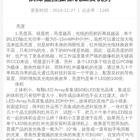
更新时间：2019-11-27 | 点击率：1185
亮度
1.亮度高。很显然，亮度越高，光线的照射距离就越远，单个
的LED输出光功率一般为5~15mW，虽然可以通过加大电
流来提高亮度，但是材料本身的局限性是，红外线的光电转换效率
不高，只有20%的光，余下的80%便是热能。因此，提高亮度的同
时，也产生了更多的热能，对工作温度要求严格的摄像机的关键器
件CCD来说，明显是行不通。另外，多个LED多个组合是以PCB板
为载体，散热性能不好。而阵列红外摄像机的光源，通过将几十个
率和高功率的晶元通过高科技封装在一个平面上，配置良好的导热
装置。同时增加其光电转换效率，亮度约是单个LED的100倍。
体积
2.体积小。每颗LED Array多集成60粒LED发光晶体，集成后
的体积也只有指甲盖大小，制作成品体积也不会太过庞大。由于
LED-Array为高度集成的LED，故体积比其他产品小很多。
前面提到过，阵列红外运用了高集成的先进封装技术，一块封装了
几十个晶元的阵列红外芯片，试想一下，把几十个单个的LED组合
在一起的体积会是什么样？体积小主要是便于应用，如果用几十个
单个LED组合的红外光源安装时高速球机上，效果是可想而知的。
普通产品的发光角度一般为7°- 10°角，故形成一道有如手电筒般
的光束，香蕉性爱视频的发光体的角度大可到180°。在室内可均匀